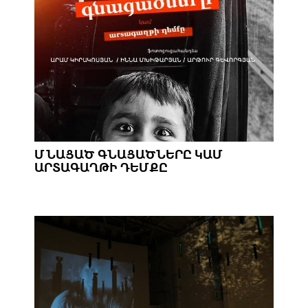
ՄՆԱՑԱԾ ԳՆԱՑԱԾՆԵՐԸ ԿԱՄ
ԱՐՏԱԳԱՂԹԻ ԴԵՄՔԸ