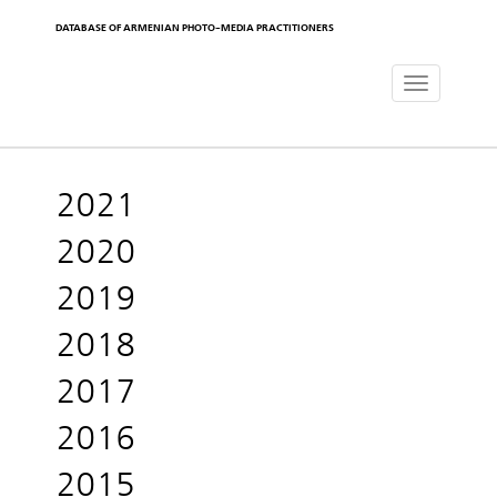
DATABASE OF ARMENIAN PHOTO-MEDIA PRACTITIONERS
Toggle
navigat
2021
2020
2019
2018
2017
2016
2015