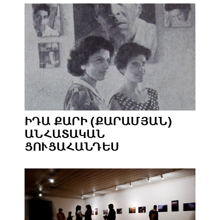
ԻԴԱ ՔԱՐԻ (ՔԱՐԱՄՅԱՆ)
ԱՆՀԱՏԱԿԱՆ
ՑՈՒՑԱՀԱՆԴԵՍ