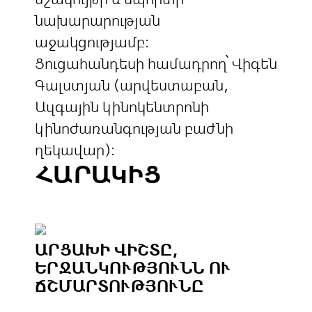
նախարարության
աջակցությամբ։
Ցուցահանդեսի համադրող՝ Վիգեն
Գալստյան (արվեստաբան,
Ազգային կինոկենտրոնի
կինոժառանգության բաժնի
ղեկավար)։
ՀԱՐԱԿԻՑ
ԱՐՑԱԽԻ ՎԻՇՏԸ,
ԵՐՋԱՆԿՈՒԹՅՈՒՆՆ ՈՒ
ՃՇՄԱՐՏՈՒԹՅՈՒՆԸ