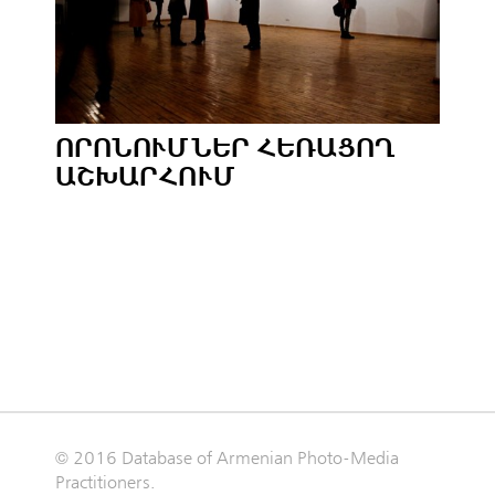
ՈՐՈՆՈՒՄՆԵՐ ՀԵՌԱՑՈՂ
ԱՇԽԱՐՀՈՒՄ
© 2016 Database of Armenian Photo-Media
Practitioners.