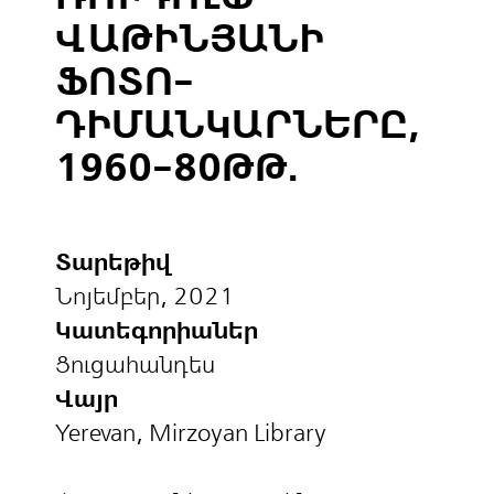
ՎԱԹԻՆՅԱՆԻ
ՖՈՏՈ-
ԴԻՄԱՆԿԱՐՆԵՐԸ,
1960-80ԹԹ.
Տարեթիվ
Նոյեմբեր, 2021
Կատեգորիաներ
Ցուցահանդես
Վայր
Yerevan, Mirzoyan Library