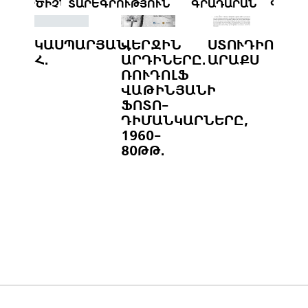
ԳՈՐԾԻՉՆԵՐ
ՏԱՐԵԳՐՈՒԹՅՈՒՆ
ԳՐԱԴԱՐԱՆ
ԳՈՐԾ
ՏԱՆ.
ԿԱՍՊԱՐՅԱՆ,
ՎԵՐՋԻՆ
ՍՏՈՒԴԻՈ
Գ
Հ.
ԱՐԴԻՆԵՐԸ.
ԱՐԱՔՍ
Ս.
ՌՈՒԴՈԼՖ
ՎԱԹԻՆՅԱՆԻ
ՖՈՏՈ-
ԴԻՄԱՆԿԱՐՆԵՐԸ,
1960-
80ԹԹ.