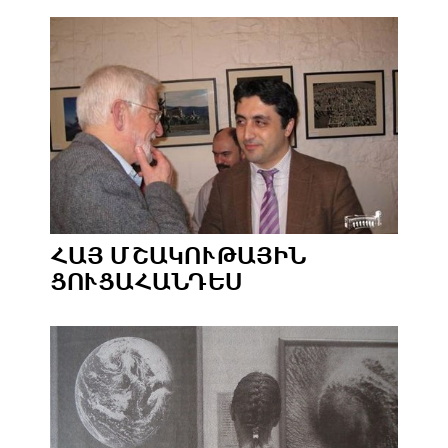
ՀԱՅ ՄՇԱԿՈՒԹԱՅԻՆ
ՑՈՒՑԱՀԱՆԴԵՍ