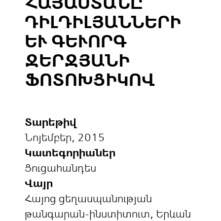
ԱՅԱՍՏԱՆԸ Դ
ԻԼԴԻԼՅԱՆՆԵՐԻ ԵՒ
ԳԵՒՈՐԳ ՋԵՐ
ՋՅԱՆԻ ՖՈՏ
ՈԽՑԻԿՈՎ
Տարեթիվ
Նոյեմբեր, 2015
Կատեգորիաներ
Ցուցահանդես
Վայր
Հայոց ցեղասպանության
թանգարան-ինստիտուտ, Երևան