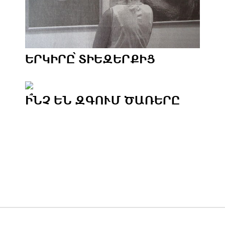
ԵՐԿԻՐԸ՝ ՏԻԵԶԵՐՔԻՑ
Ի՞ՆՉ ԵՆ ԶԳՈՒՄ ԾԱՌԵՐԸ