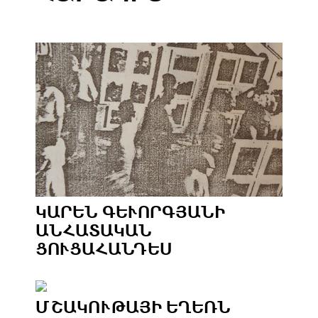
ԿԱՐԵՆ ԳԵՒՈՐԳՅԱՆԻ Ա
ՆՀԱՏԱԿԱՆ Ց
ՈՒՑԱՀԱՆԴԵՍ
ՄՇԱԿՈՒԹԱՅԻ ԵՂԵՌՆ