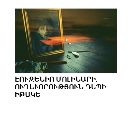
ԷՈՒՋԵՆԻՈ ՄՈԼԻՆԱՐԻ.
ՈՒՂԵՒՈՐՈՒԹՅՈՒՆ ԴԵՊԻ Ի
ԹԱԿԵ