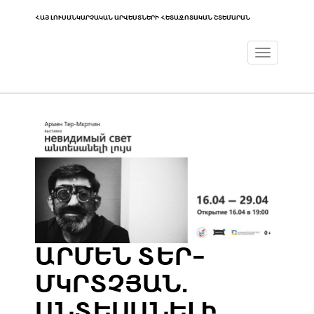
ՀԱՅ ԼՈՒՍԱՆԿԱՐՉԱԿԱՆ ԱՐՎԵՍՏՆԵՐԻ ՀԵՏԱԶՈՏԱԿԱՆ ՇՏԵՄԱՐԱՆ
Toggle
navigat
ԱՐՄԵՆ ՏԵՐ-
ՄԿՐՏՉՅԱՆ.
ԱՆՏԵՍԱՆԵԼԻ