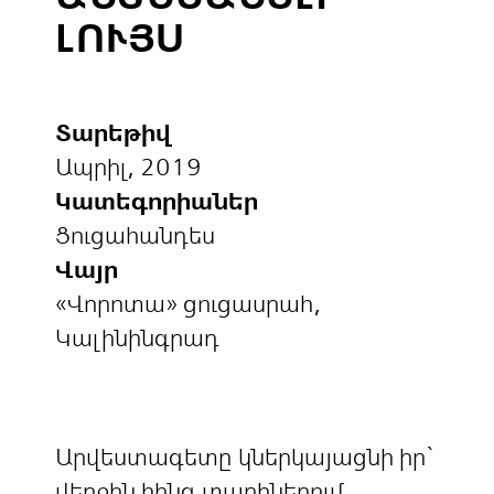
ԼՈՒՅՍ
Տարեթիվ
Ապրիլ, 2019
Կատեգորիաներ
Ցուցահանդես
Վայր
«Վորոտա» ցուցասրահ,
Կալինինգրադ
Արվեստագետը կներկայացնի իր`
վերջին հինգ տարիներում