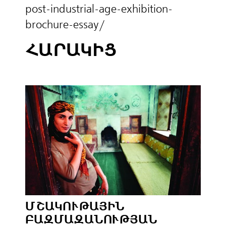
post-industrial-age-exhibition-
brochure-essay/
ՀԱՐԱԿԻՑ
ՄՇԱԿՈՒԹԱՅԻՆ
ԲԱԶՄԱԶԱՆՈՒԹՅԱՆ