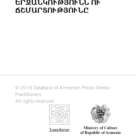
ԵՐՋԱՆԿՈՒԹՅՈՒՆՆ ՈՒ
ՃՇՄԱՐՏՈՒԹՅՈՒՆԸ
© 2016 Database of Armenian Photo-Media
Practitioners.
All rights reserved