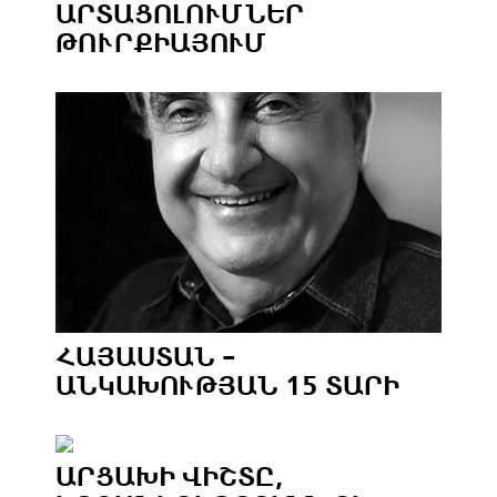
ԱՐՏԱՑՈԼՈՒՄՆԵՐ
ԹՈՒՐՔԻԱՅՈՒՄ
ՀԱՅԱՍՏԱՆ -
ԱՆԿԱԽՈՒԹՅԱՆ 15 ՏԱՐԻ
ԱՐՑԱԽԻ ՎԻՇՏԸ,