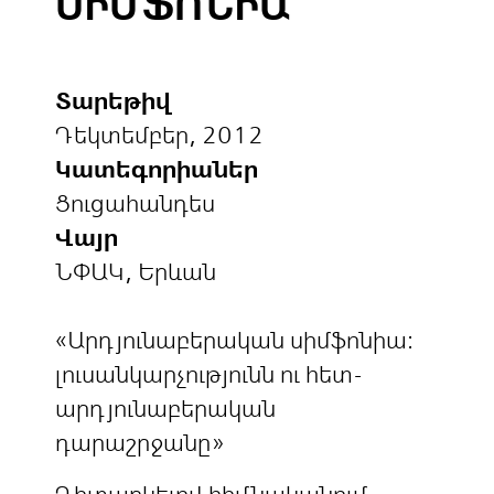
ՍԻՄՖՈՆԻԱ
Տարեթիվ
Դեկտեմբեր, 2012
Կատեգորիաներ
Ցուցահանդես
Վայր
ՆՓԱԿ, Երևան
«Արդյունաբերական սիմֆոնիա։
լուսանկարչությունն ու հետ-
արդյունաբերական
դարաշրջանը»