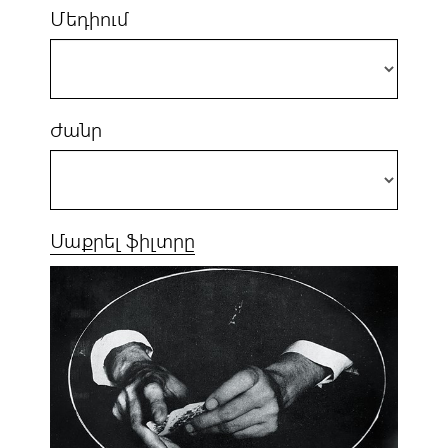
Մեդիում
Ժանր
Մաքրել ֆիլտրը