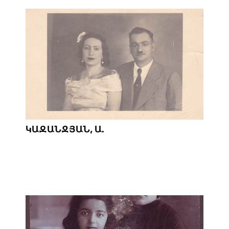
ԿԱԶԱՆՋՅԱՆ, Ա.