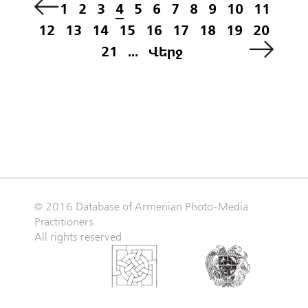
1
2
3
4
5
6
7
8
9
10
11
12
13
14
15
16
17
18
19
20
21
...
Վերջ
© 2016 Database of Armenian Photo-Media
Practitioners.
All rights reserved