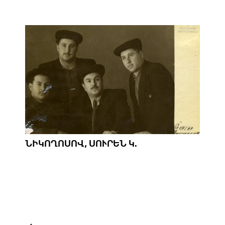
ՆԻԿՈՂՈՍՈՎ, ՍՈՒՐԵՆ Կ.