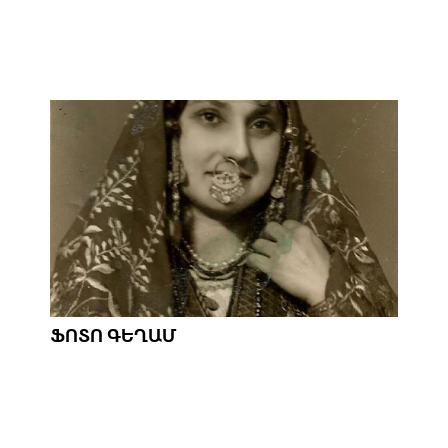
ՖՈՏՈ ԳԵՂԱՄ