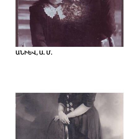
ԱՆԻԵՎ, Ա. Մ.