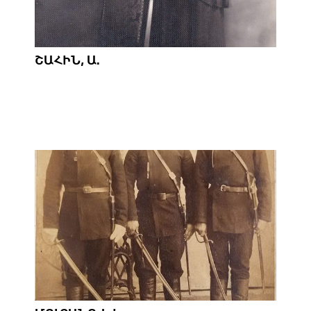
ՇԱՀԻՆ, Ա.