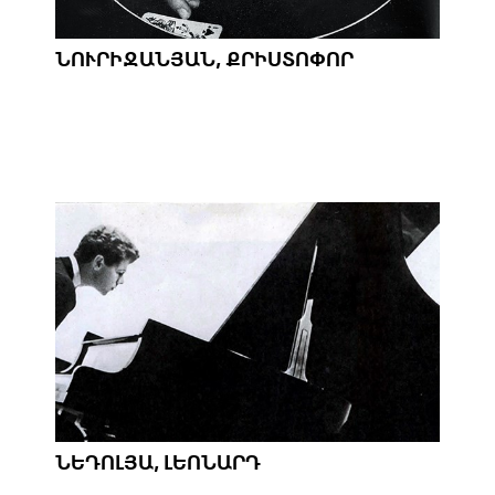
ՆՈՒՐԻՋԱՆՅԱՆ, ՔՐԻՍՏՈՓՈՐ
ՆԵԴՈԼՅԱ, ԼԵՈՆԱՐԴ