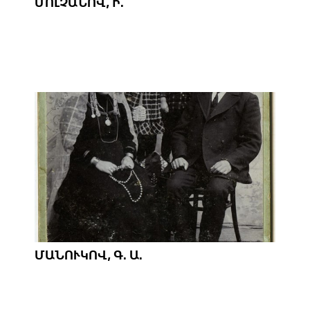
ՄՈԼՉԱՆՈՎ, Ի.
ՄԱՆՈՒԿՈՎ, Գ. Ա.