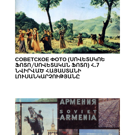
СОВЕТСКОЕ ФОТО (ՍՈՎԵՏՍԿՈԵ
ՖՈՏՈ/ՍՈՎԵՏԱԿԱՆ ՖՈՏՈ) Հ.7
ՆՎԻՐՎԱԾ ՀԱՅԱՍՏԱՆԻ
ԼՈՒՍԱՆԿԱՐՉՈՒԹՅԱՆԸ