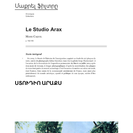
Մաքրել ֆիլտրը
ՍՏՈՒԴԻՈ ԱՐԱՔՍ