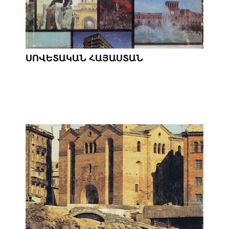
ՍՈՎԵՏԱԿԱՆ ՀԱՅԱՍՏԱՆ