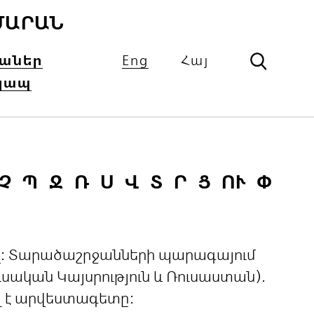
ՄԱՐԱՆ
իաներ
Eng
Հայ
կապ
Չ
Պ
Ջ
Ռ
Ս
Վ
Տ
Ր
Ց
ՈՒ
Փ
ցով: Տարածաշրջանների պարագայում
ական Կայսրություն և Ռուսաստան).
լ է արվեստագետը: