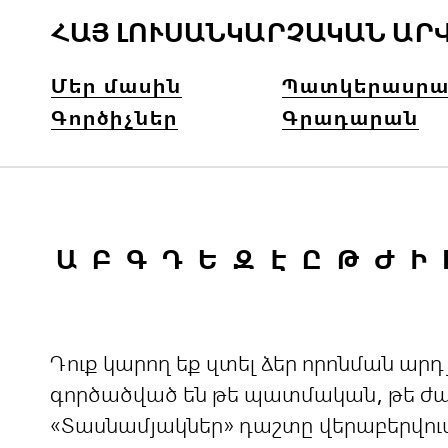
ՀԱՅ ԼՈՒՍԱՆԿԱՐՉԱԿԱՆ ԱՐ
Մեր մասին
Պատկերասրա
Գործիչներ
Գրադարան
Ա
Բ
Գ
Դ
Ե
Զ
Է
Ը
Թ
Ժ
Ի
Դուք կարող եք զտել ձեր որոնման ա
գործածված են թե պատմական, թե ժամ
«Տասնամյակներ» դաշտը վերաբերվու