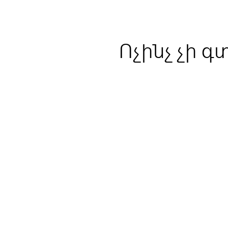
Ոչինչ չի գ