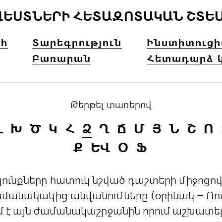
ՎԵՍՏՆԵՐԻ ՀԵՏԱԶՈՏԱԿԱՆ ՇՏԵ
հ
Տարեգրություն
Ինստիտուց
Բառարան
Հետադարձ 
Թերթել տառերով
Լ
Խ
Ծ
Կ
Հ
Ձ
Ղ
Ճ
Մ
Յ
Ն
Շ
Ո
Ք
ԵՎ
Օ
Ֆ
րդյունքները հատուկ նշված դաշտերի միջո
անակակից անվանումները (օրինակ – Ռուս
մ է այն ժամանակաշրջանին որում աշխատե