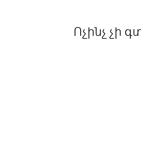
Ոչինչ չի գ