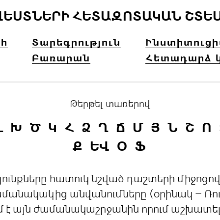
ՎԵՍՏՆԵՐԻ ՀԵՏԱԶՈՏԱԿԱՆ ՇՏԵ
հ
Տարեգրություն
Ինստիտուց
Բառարան
Հետադարձ 
Թերթել տառերով
Լ
Խ
Ծ
Կ
Հ
Ձ
Ղ
Ճ
Մ
Յ
Ն
Շ
Ո
Ք
ԵՎ
Օ
Ֆ
րդյունքները հատուկ նշված դաշտերի միջո
անակակից անվանումները (օրինակ – Ռուս
մ է այն ժամանակաշրջանին որում աշխատե