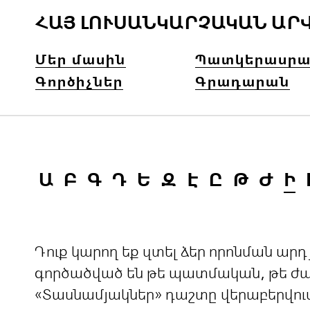
ՀԱՅ ԼՈՒՍԱՆԿԱՐՉԱԿԱՆ ԱՐ
Մեր մասին
Պատկերասրա
Գործիչներ
Գրադարան
Ա
Բ
Գ
Դ
Ե
Զ
Է
Ը
Թ
Ժ
Ի
Դուք կարող եք զտել ձեր որոնման ա
գործածված են թե պատմական, թե ժամ
«Տասնամյակներ» դաշտը վերաբերվու