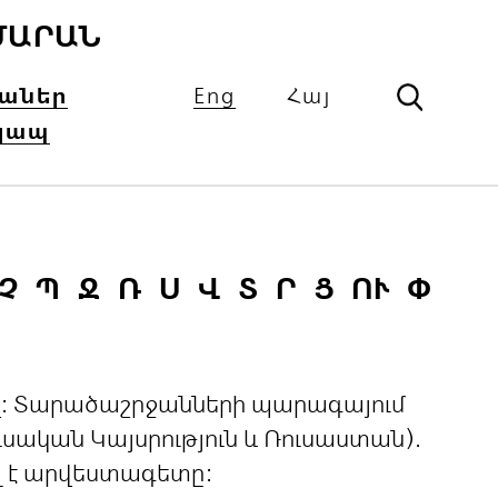
ՄԱՐԱՆ
իաներ
Eng
Հայ
կապ
Չ
Պ
Ջ
Ռ
Ս
Վ
Տ
Ր
Ց
ՈՒ
Փ
ցով: Տարածաշրջանների պարագայում
ական Կայսրություն և Ռուսաստան).
լ է արվեստագետը: