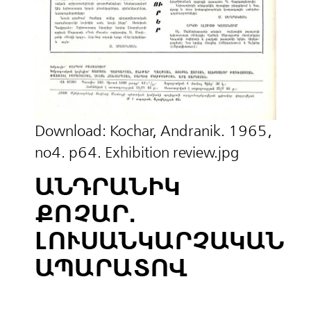
Download:
Kochar, Andranik. 1965,
no4. p64. Exhibition review.jpg
ԱՆԴՐԱՆԻԿ
ՔՈՉԱՐ.
ԼՈՒՍԱՆԿԱՐՉԱԿԱՆ
ԱՊԱՐԱՏՈՎ