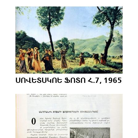
ՍՈՎԵՏՍԿՈԵ ՖՈՏՈ Հ.7, 1965