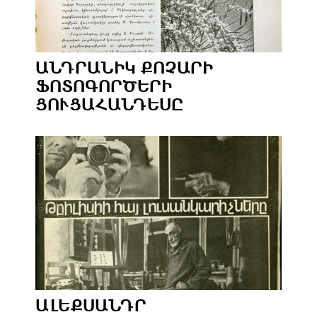
ԱՆԴՐԱՆԻԿ ՔՈՉԱՐԻ
ՖՈՏՈԳՈՐԾԵՐԻ
ՑՈՒՑԱՀԱՆԴԵՍԸ
ԱԼԵՔՍԱՆԴՐ