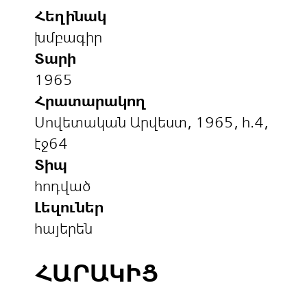
Հեղինակ
խմբագիր
Տարի
1965
Հրատարակող
Սովետական Արվեստ, 1965, հ.4,
էջ64
Տիպ
հոդված
Լեզուներ
հայերեն
ՀԱՐԱԿԻՑ