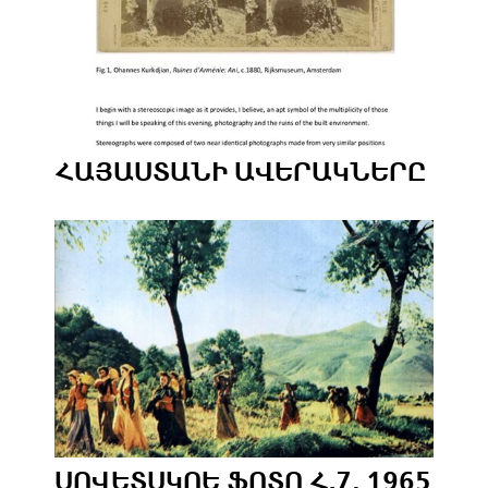
ՀԱՅԱՍՏԱՆԻ ԱՎԵՐԱԿՆԵՐԸ
ՍՈՎԵՏՍԿՈԵ ՖՈՏՈ Հ.7, 1965