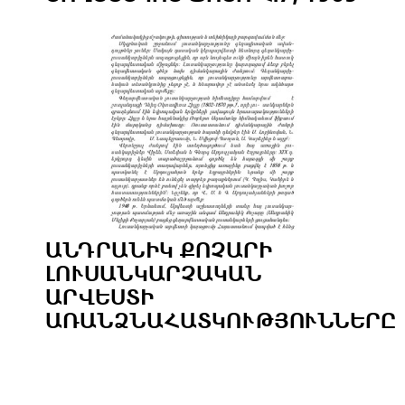
ԱՆԴՐԱՆԻԿ ՔՈՉԱՐԻ
ԼՈՒՍԱՆԿԱՐՉԱԿԱՆ
ԱՐՎԵՍՏԻ
ԱՌԱՆՁՆԱՀԱՏԿՈՒԹՅՈՒՆՆԵՐԸ