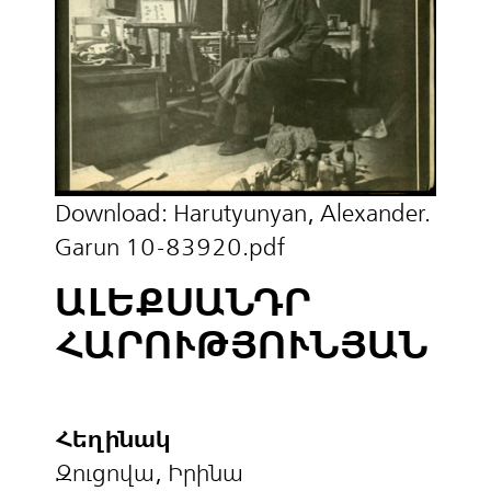
Download:
Harutyunyan, Alexander.
Garun 10-83920.pdf
ԱԼԵՔՍԱՆԴՐ
ՀԱՐՈՒԹՅՈՒՆՅԱՆ
Հեղինակ
Զուցովա, Իրինա