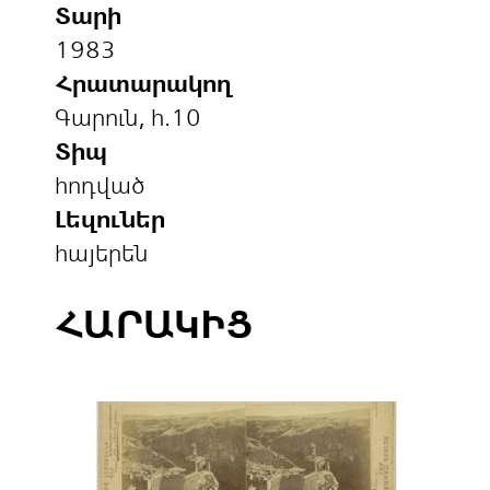
Տարի
1983
Հրատարակող
Գարուն, հ.10
Տիպ
հոդված
Լեզուներ
հայերեն
ՀԱՐԱԿԻՑ