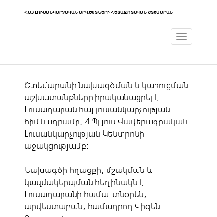
ՀԱՅ ԼՈՒՍԱՆԿԱՐՉԱԿԱՆ ԱՐՎԵՍՏՆԵՐԻ ՀԵՏԱԶՈՏԱԿԱՆ ՇՏԵՄԱՐԱՆ
Toggle
navigat
Շտեմարանի նախագծման և կառուցման
աշխատանքները իրականացրել է
Լուսադարան հայ լուսանկարչության
հիմնադրամը, 4 Պլյուս Վավերագրական
Լուսանկարչության Կենտրոնի
աջակցությամբ:
Նախագծի հղացքի, մշակման և
կազմակերպման հեղինակն է
Լուսադարանի համա-տնօրեն,
արվեստաբան, համադրող Վիգեն