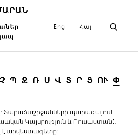
ՄԱՐԱՆ
իաներ
Eng
Հայ
կապ
Չ
Պ
Ջ
Ռ
Ս
Վ
Տ
Ր
Ց
ՈՒ
Փ
ցով: Տարածաշրջանների պարագայում
ական Կայսրություն և Ռուսաստան).
լ է արվեստագետը: