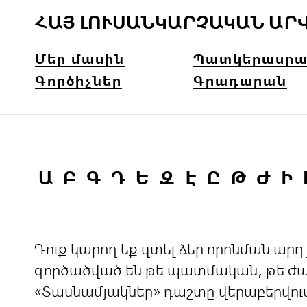
ՀԱՅ ԼՈՒՍԱՆԿԱՐՉԱԿԱՆ ԱՐ
Մեր մասին
Պատկերասրա
Գործիչներ
Գրադարան
Ա
Բ
Գ
Դ
Ե
Զ
Է
Ը
Թ
Ժ
Ի
Դուք կարող եք զտել ձեր որոնման ա
գործածված են թե պատմական, թե ժամ
«Տասնամյակներ» դաշտը վերաբերվու