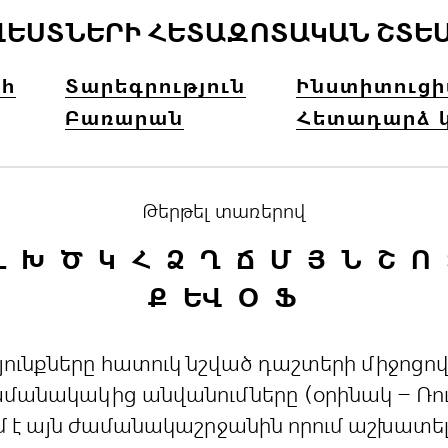
ՎԵՍՏՆԵՐԻ ՀԵՏԱԶՈՏԱԿԱՆ ՇՏԵ
հ
Տարեգրություն
Ինստիտուց
Բառարան
Հետադարձ 
Թերթել տառերով
Լ
Խ
Ծ
Կ
Հ
Ձ
Ղ
Ճ
Մ
Յ
Ն
Շ
Ո
Ք
ԵՎ
Օ
Ֆ
րդյունքները հատուկ նշված դաշտերի միջո
անակակից անվանումները (օրինակ – Ռուս
մ է այն ժամանակաշրջանին որում աշխատե