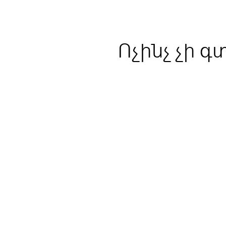
Ոչինչ չի գ