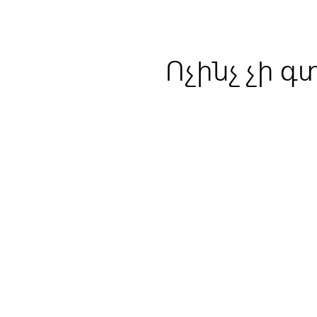
Ոչինչ չի գ