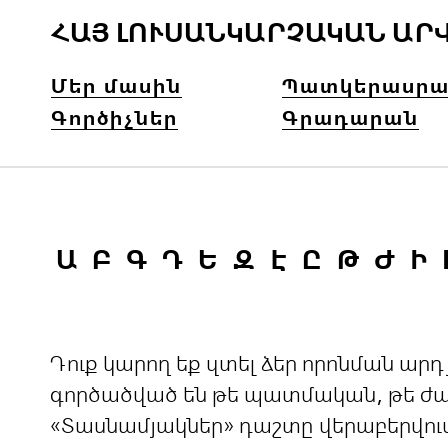
ՀԱՅ ԼՈՒՍԱՆԿԱՐՉԱԿԱՆ ԱՐ
Մեր մասին
Պատկերասրա
Գործիչներ
Գրադարան
Ա
Բ
Գ
Դ
Ե
Զ
Է
Ը
Թ
Ժ
Ի
Դուք կարող եք զտել ձեր որոնման ա
գործածված են թե պատմական, թե ժամ
«Տասնամյակներ» դաշտը վերաբերվու