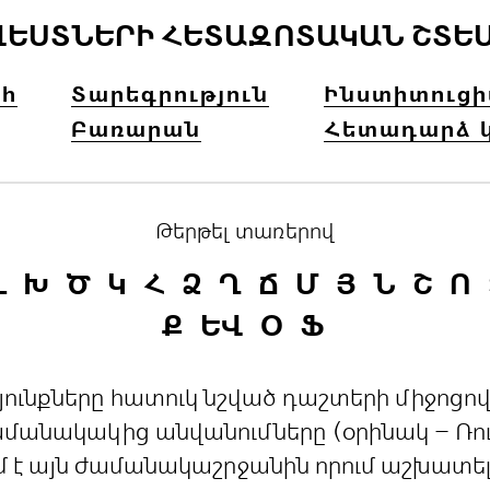
ՎԵՍՏՆԵՐԻ ՀԵՏԱԶՈՏԱԿԱՆ ՇՏԵ
հ
Տարեգրություն
Ինստիտուց
Բառարան
Հետադարձ 
Թերթել տառերով
Լ
Խ
Ծ
Կ
Հ
Ձ
Ղ
Ճ
Մ
Յ
Ն
Շ
Ո
Ք
ԵՎ
Օ
Ֆ
րդյունքները հատուկ նշված դաշտերի միջո
անակակից անվանումները (օրինակ – Ռուս
մ է այն ժամանակաշրջանին որում աշխատե