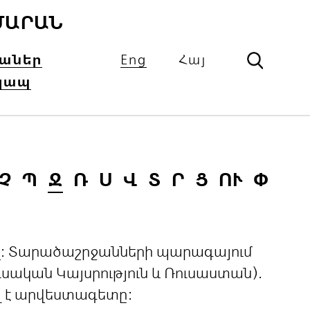
ՄԱՐԱՆ
իաներ
Eng
Հայ
կապ
Չ
Պ
Ջ
Ռ
Ս
Վ
Տ
Ր
Ց
ՈՒ
Փ
ցով: Տարածաշրջանների պարագայում
ական Կայսրություն և Ռուսաստան).
լ է արվեստագետը: