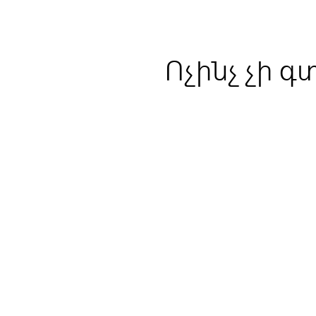
Ոչինչ չի գ