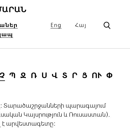
ՄԱՐԱՆ
իաներ
Eng
Հայ
կապ
Չ
Պ
Ջ
Ռ
Ս
Վ
Տ
Ր
Ց
ՈՒ
Փ
ցով: Տարածաշրջանների պարագայում
ական Կայսրություն և Ռուսաստան).
լ է արվեստագետը: