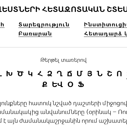
ՎԵՍՏՆԵՐԻ ՀԵՏԱԶՈՏԱԿԱՆ ՇՏԵ
հ
Տարեգրություն
Ինստիտուց
Բառարան
Հետադարձ 
Թերթել տառերով
Լ
Խ
Ծ
Կ
Հ
Ձ
Ղ
Ճ
Մ
Յ
Ն
Շ
Ո
Ք
ԵՎ
Օ
Ֆ
րդյունքները հատուկ նշված դաշտերի միջո
անակակից անվանումները (օրինակ – Ռուս
մ է այն ժամանակաշրջանին որում աշխատե