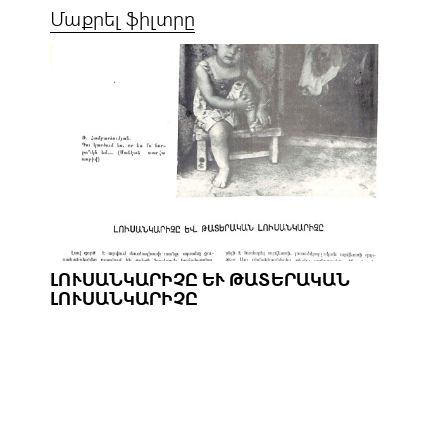
Մաքրել ֆիլտրը
ԼՈՒՍԱՆԿԱՐԻՉԸ ԵՒ ԹԱՏԵՐԱԿԱՆ Լ
ՈՒՍԱՆԿԱՐԻՉԸ