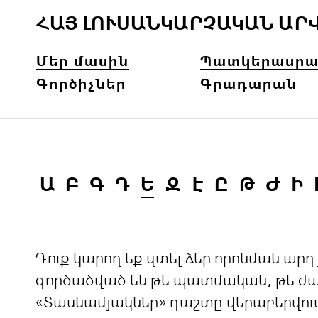
ՀԱՅ ԼՈՒՍԱՆԿԱՐՉԱԿԱՆ ԱՐ
Մեր մասին
Պատկերասրա
Գործիչներ
Գրադարան
Ա
Բ
Գ
Դ
Ե
Զ
Է
Ը
Թ
Ժ
Ի
Դուք կարող եք զտել ձեր որոնման ա
գործածված են թե պատմական, թե ժամ
«Տասնամյակներ» դաշտը վերաբերվու