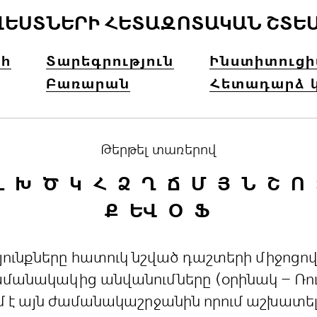
ՎԵՍՏՆԵՐԻ ՀԵՏԱԶՈՏԱԿԱՆ ՇՏԵ
հ
Տարեգրություն
Ինստիտուց
Բառարան
Հետադարձ 
Թերթել տառերով
Լ
Խ
Ծ
Կ
Հ
Ձ
Ղ
Ճ
Մ
Յ
Ն
Շ
Ո
Ք
ԵՎ
Օ
Ֆ
րդյունքները հատուկ նշված դաշտերի միջո
անակակից անվանումները (օրինակ – Ռուս
մ է այն ժամանակաշրջանին որում աշխատե