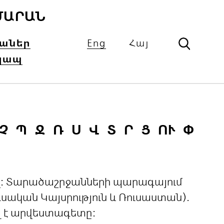
ՄԱՐԱՆ
իաներ
Eng
Հայ
կապ
Չ
Պ
Ջ
Ռ
Ս
Վ
Տ
Ր
Ց
ՈՒ
Փ
ցով: Տարածաշրջանների պարագայում
ական Կայսրություն և Ռուսաստան).
լ է արվեստագետը: